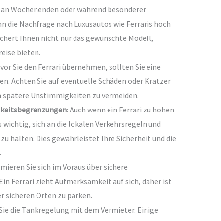
s an Wochenenden oder während besonderer
n die Nachfrage nach Luxusautos wie Ferraris hoch
ichert Ihnen nicht nur das gewünschte Modell,
eise bieten.
evor Sie den Ferrari übernehmen, sollten Sie eine
en. Achten Sie auf eventuelle Schäden oder Kratzer
m spätere Unstimmigkeiten zu vermeiden.
gkeitsbegrenzungen
: Auch wenn ein Ferrari zu hohen
s wichtig, sich an die lokalen Verkehrsregeln und
 halten. Dies gewährleistet Ihre Sicherheit und die
.
rmieren Sie sich im Voraus über sichere
in Ferrari zieht Aufmerksamkeit auf sich, daher ist
r sicheren Orten zu parken.
 Sie die Tankregelung mit dem Vermieter. Einige