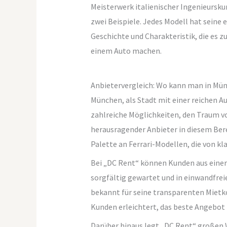
Meisterwerk italienischer Ingenieurskun
zwei Beispiele. Jedes Modell hat seine 
Geschichte und Charakteristik, die es z
einem Auto machen.
Anbietervergleich: Wo kann man in Mün
München, als Stadt mit einer reichen
zahlreiche Möglichkeiten, den Traum vo
herausragender Anbieter in diesem Bere
Palette an Ferrari-Modellen, die von kl
Bei „DC Rent“ können Kunden aus einer 
sorgfältig gewartet und in einwandfre
bekannt für seine transparenten Mietk
Kunden erleichtert, das beste Angebot f
Darüber hinaus legt „DC Rent“ großen We