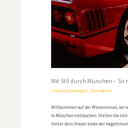
Mit Stil durch München – So 
/
Dienstleistungen
/ Von
admin
Willkommen auf der Wissensinsel, wo wi
in München eintauchen. Stellen Sie sich 
hinter dem Steuer eines der begehrtest