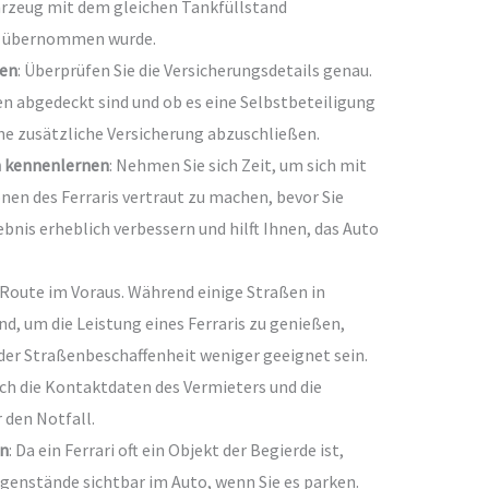
hrzeug mit dem gleichen Tankfüllstand
s übernommen wurde.
fen
: Überprüfen Sie die Versicherungsdetails genau.
en abgedeckt sind und ob es eine Selbstbeteiligung
eine zusätzliche Versicherung abzuschließen.
n kennenlernen
: Nehmen Sie sich Zeit, um sich mit
en des Ferraris vertraut zu machen, bevor Sie
ebnis erheblich verbessern und hilft Ihnen, das Auto
e Route im Voraus. Während einige Straßen in
, um die Leistung eines Ferraris zu genießen,
er Straßenbeschaffenheit weniger geeignet sein.
sich die Kontaktdaten des Vermieters und die
den Notfall.
rn
: Da ein Ferrari oft ein Objekt der Begierde ist,
egenstände sichtbar im Auto, wenn Sie es parken.