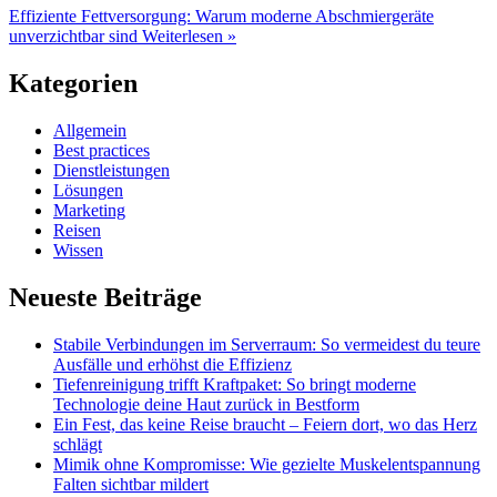
Effiziente Fettversorgung: Warum moderne Abschmiergeräte
unverzichtbar sind
Weiterlesen »
Kategorien
Allgemein
Best practices
Dienstleistungen
Lösungen
Marketing
Reisen
Wissen
Neueste Beiträge
Stabile Verbindungen im Serverraum: So vermeidest du teure
Ausfälle und erhöhst die Effizienz
Tiefenreinigung trifft Kraftpaket: So bringt moderne
Technologie deine Haut zurück in Bestform
Ein Fest, das keine Reise braucht – Feiern dort, wo das Herz
schlägt
Mimik ohne Kompromisse: Wie gezielte Muskelentspannung
Falten sichtbar mildert