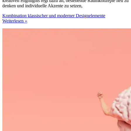
kreativen Highlights regt dazu an, bestehende Raumkonzepte neu zu
denken und individuelle Akzente zu setzen,
Kombination klassischer und moderner Designelemente
Weiterlesen »