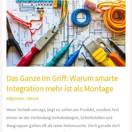
Das
Ganze
im
Griff:
Warum
smarte
Integration
mehr
ist
als
Das Ganze im Griff: Warum smarte
Montage
Integration mehr ist als Montage
Allgemein
/
Winsel
Wenn Technik versagt, liegt es selten am Produkt, sondern fast
immer an der Verbindung.Verkabelungen, Schnittstellen und
Baugruppen gelten oft als reine Nebensache. Doch gerade dort