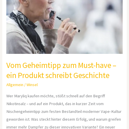
Must-
have
–
ein
Produkt
schreibt
Geschichte
Vom Geheimtipp zum Must-have –
ein Produkt schreibt Geschichte
Allgemein
/
Winsel
Wer Maryliq kaufen möchte, stößt schnell auf den Begriff
Nikotinsalz – und auf ein Produkt, das in kurzer Zeit vom
Nischengeheimtipp zum festen Bestandteil moderner Vape-Kultur
geworden ist. Was steckt hinter diesem Erfolg, und warum greifen
immer mehr Dampfer zu dieser innovativen Variante? Ein neuer