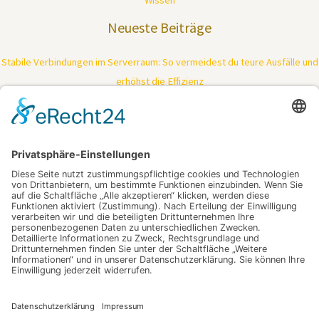
Wissen
Neueste Beiträge
Stabile Verbindungen im Serverraum: So vermeidest du teure Ausfälle und
erhöhst die Effizienz
Tiefenreinigung trifft Kraftpaket: So bringt moderne Technologie deine
Haut zurück in Bestform
Ein Fest, das keine Reise braucht – Feiern dort, wo das Herz schlägt
Mimik ohne Kompromisse: Wie gezielte Muskelentspannung Falten
sichtbar mildert
Wer alltäglich souverän kommunizieren will, braucht mehr als nur Vokabeln
– der Schlüssel zum nächsten Lebensabschnitt
Schlagwörter
digitalisieren
Industrieschläuche