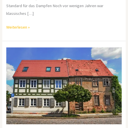
Standard für das Dampfen Noch vor wenigen Jahren war
klassisches […]
Weiterlesen »
Vor
dem
Umbau:
Schadstoffe,
Tragwerk
und
Bausubstanz
im
Check