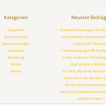
Kategorien
Neueste Beiträ
Allgemein
Stabile Verbindungen im Se
Best practices
So vermeidest du teure Ausf
Dienstleistungen
erhöhst die Effizien
Lösungen
Tiefenreinigung trifft Kraft
Marketing
bringt moderne Technologi
Reisen
Haut zurück in Bestf
Wissen
Ein Fest, das keine Reise b
Feiern dort, wo das Herz 
Mimik ohne Kompromisse
gezielte Muskelentspannun
sichtbar mildert
Wer alltäglich souver