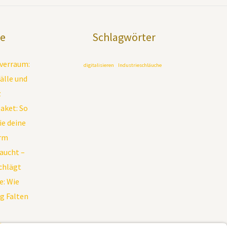
ge
Schlagwörter
rverraum:
digitalisieren
Industrieschläuche
älle und
z
paket: So
e deine
orm
raucht –
schlägt
: Wie
g Falten
än