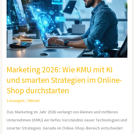
KMU
mit
KI
und
smarten
Strategien
im
Online-
Marketing 2026: Wie KMU mit KI
Shop
durchstarten
und smarten Strategien im Online-
Shop durchstarten
Lösungen
/
Winsel
Das Marketing im Jahr 2026 verlangt von kleinen und mittleren
Unternehmen (KMU) ein tiefes Verständnis neuer Technologien und
smarter Strategien. Gerade im Online-Shop-Bereich entscheidet