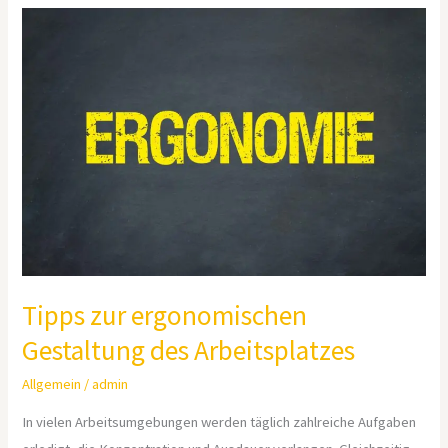
Tipps
zur
ergonomischen
Gestaltung
des
Arbeitsplatzes
Tipps zur ergonomischen
Gestaltung des Arbeitsplatzes
Allgemein
/
admin
In vielen Arbeitsumgebungen werden täglich zahlreiche Aufgaben