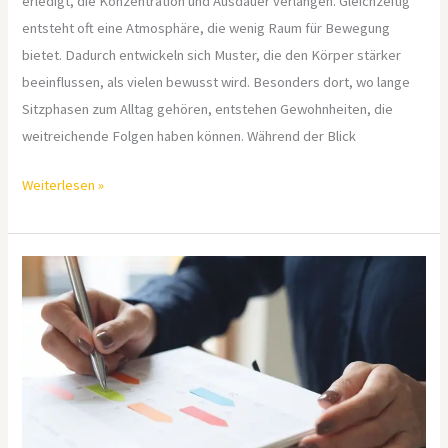
erledigt, die Konzentration und Ausdauer verlangen. Gleichzeitig
entsteht oft eine Atmosphäre, die wenig Raum für Bewegung
bietet. Dadurch entwickeln sich Muster, die den Körper stärker
beeinflussen, als vielen bewusst wird. Besonders dort, wo lange
Sitzphasen zum Alltag gehören, entstehen Gewohnheiten, die
weitreichende Folgen haben können. Während der Blick
Weiterlesen »
Eventplanung
mit
System
–
vom
Konzept
bis