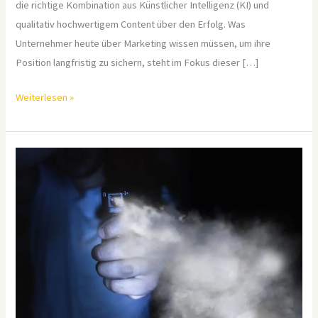
die richtige Kombination aus Künstlicher Intelligenz (KI) und
qualitativ hochwertigem Content über den Erfolg. Was
Unternehmer heute über Marketing wissen müssen, um ihre
Position langfristig zu sichern, steht im Fokus dieser […]
Weiterlesen »
Selbstschutz
im
Fokus:
Strategien
für
ein
sichereres
Unterwegssein