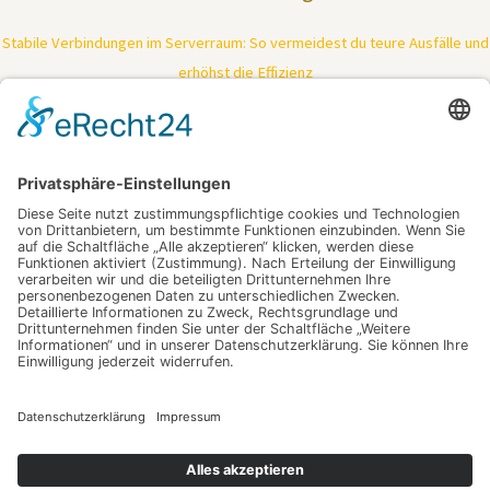
Stabile Verbindungen im Serverraum: So vermeidest du teure Ausfälle und
erhöhst die Effizienz
Tiefenreinigung trifft Kraftpaket: So bringt moderne Technologie deine
Haut zurück in Bestform
Ein Fest, das keine Reise braucht – Feiern dort, wo das Herz schlägt
Mimik ohne Kompromisse: Wie gezielte Muskelentspannung Falten
sichtbar mildert
Wer alltäglich souverän kommunizieren will, braucht mehr als nur Vokabeln
– der Schlüssel zum nächsten Lebensabschnitt
Schlagwörter
digitalisieren
Industrieschläuche