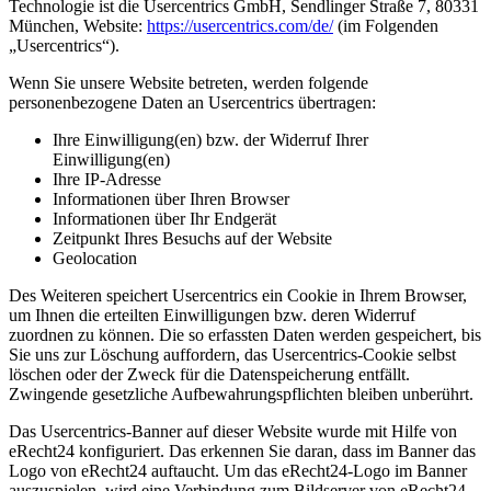
Technologie ist die Usercentrics GmbH, Sendlinger Straße 7, 80331
München, Website:
https://usercentrics.com/de/
(im Folgenden
„Usercentrics“).
Wenn Sie unsere Website betreten, werden folgende
personenbezogene Daten an Usercentrics übertragen:
Ihre Einwilligung(en) bzw. der Widerruf Ihrer
Einwilligung(en)
Ihre IP-Adresse
Informationen über Ihren Browser
Informationen über Ihr Endgerät
Zeitpunkt Ihres Besuchs auf der Website
Geolocation
Des Weiteren speichert Usercentrics ein Cookie in Ihrem Browser,
um Ihnen die erteilten Einwilligungen bzw. deren Widerruf
zuordnen zu können. Die so erfassten Daten werden gespeichert, bis
Sie uns zur Löschung auffordern, das Usercentrics-Cookie selbst
löschen oder der Zweck für die Datenspeicherung entfällt.
Zwingende gesetzliche Aufbewahrungspflichten bleiben unberührt.
Das Usercentrics-Banner auf dieser Website wurde mit Hilfe von
eRecht24 konfiguriert. Das erkennen Sie daran, dass im Banner das
Logo von eRecht24 auftaucht. Um das eRecht24-Logo im Banner
auszuspielen, wird eine Verbindung zum Bildserver von eRecht24