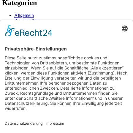
Kategorien
Allgemein
Best practices
Dienstleistungen
Lösungen
Marketing
Reisen
Wissen
Neueste Beiträge
Beim Parken am Flughafen: So entgeht man versteckten
Kosten und bleibt entspannt
Unterwegs mit den Kleinsten: Wie gemeinsame Abenteuer
den Alltag verändern
Wenn sich Investition und Nutzen unerwartet verbinden: Ein
genauer Blick lohnt sich
Stabile Verbindungen im Serverraum: So vermeidest du teure
Ausfälle und erhöhst die Effizienz
Tiefenreinigung trifft Kraftpaket: So bringt moderne
Technologie deine Haut zurück in Bestform