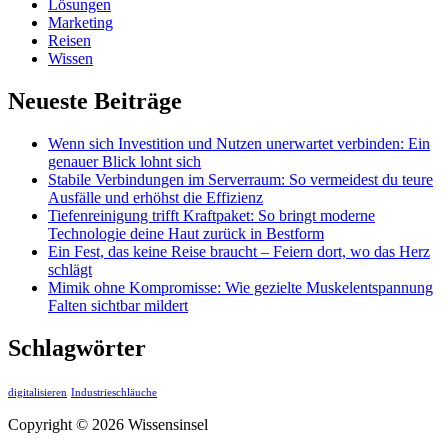
Lösungen
Marketing
Reisen
Wissen
Neueste Beiträge
Wenn sich Investition und Nutzen unerwartet verbinden: Ein
genauer Blick lohnt sich
Stabile Verbindungen im Serverraum: So vermeidest du teure
Ausfälle und erhöhst die Effizienz
Tiefenreinigung trifft Kraftpaket: So bringt moderne
Technologie deine Haut zurück in Bestform
Ein Fest, das keine Reise braucht – Feiern dort, wo das Herz
schlägt
Mimik ohne Kompromisse: Wie gezielte Muskelentspannung
Falten sichtbar mildert
Schlagwörter
digitalisieren
Industrieschläuche
Copyright © 2026 Wissensinsel