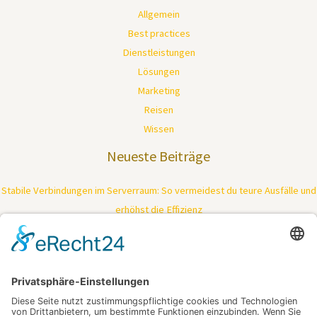
Allgemein
Best practices
Dienstleistungen
Lösungen
Marketing
Reisen
Wissen
Neueste Beiträge
Stabile Verbindungen im Serverraum: So vermeidest du teure Ausfälle und
erhöhst die Effizienz
Tiefenreinigung trifft Kraftpaket: So bringt moderne Technologie deine
Haut zurück in Bestform
Ein Fest, das keine Reise braucht – Feiern dort, wo das Herz schlägt
Mimik ohne Kompromisse: Wie gezielte Muskelentspannung Falten
sichtbar mildert