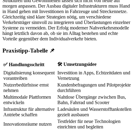
Strukturen und Gewohnheiten lassen sich nicht von heute auf
morgen anpassen. Der Ausbau digitaler Infrastrukturen muss Hand
in Hand gehen mit Investitionen in Fahrzeuge und Streckennetze.
Gleichzeitig sind klare Strategien nötig, um verschiedene
Verkehrsträger sinnvoll zu integrieren und Überlastungen einzelner
Systeme zu vermeiden. Der Erfolg moderner Nahverkehrsmodelle
hängt letztlich davon ab, ob sie im Alltag bestehen und echte
Vorteile gegenüber dem Individualverkehr bieten.
Praxistipp-Tabelle 📌
🛠️ Umsetzungsidee
✅ Handlungsschritt
Digitalisierung konsequent
Investition in Apps, Echtzeitdaten und
vorantreiben
Vernetzung
Nutzerbedürfnisse ernst
Kundenbefragungen und Pilotprojekte
nehmen
durchführen
Multimodale Plattformen
Nahtlose Übergänge zwischen Bus,
entwickeln
Bahn, Fahrrad und Scooter
Infrastruktur für alternative
Ladesäulen und Wasserstofftankstellen
Antriebe schaffen
gezielt ausbauen
Testfelder für neue Technologien
Innovationsräume nutzen
einrichten und begleiten