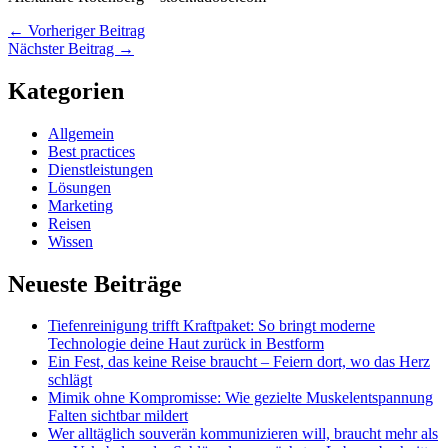
←
Vorheriger Beitrag
Nächster Beitrag
→
Kategorien
Allgemein
Best practices
Dienstleistungen
Lösungen
Marketing
Reisen
Wissen
Neueste Beiträge
Tiefenreinigung trifft Kraftpaket: So bringt moderne
Technologie deine Haut zurück in Bestform
Ein Fest, das keine Reise braucht – Feiern dort, wo das Herz
schlägt
Mimik ohne Kompromisse: Wie gezielte Muskelentspannung
Falten sichtbar mildert
Wer alltäglich souverän kommunizieren will, braucht mehr als