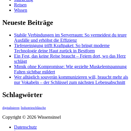
Reisen
Wissen
Neueste Beiträge
Stabile Verbindungen im Serverraum: So vermeidest du teure
Ausfälle und erhöhst die Effizienz
Tiefenreinigung trifft Kraftpaket: So bringt moderne
Technologie deine Haut zurück in Bestform
Ein Fest, das keine Reise braucht – Feiern dort, wo das Herz
schlägt
Mimik ohne Kompromisse: Wie gezielte Muskelentspannung
Falten sichtbar mildert
Wer alltäglich souverän kommunizieren will, braucht mehr als
nur Vokabeln – der Schlüssel zum nächsten Lebensabschnitt
Schlagwörter
digitalisieren
Industrieschläuche
Copyright © 2026 Wissensinsel
Datenschutz