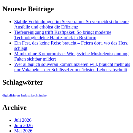
Neueste Beiträge
Stabile Verbindungen im Serverraum: So vermeidest du teure
Ausfälle und erhöhst die Effizienz
Tiefenreinigung trifft Kraftpaket: So bringt moderne
Technologie deine Haut zurück in Bestform
Ein Fest, das keine Reise braucht – Feiern dort, wo das Herz
schlägt
Mimik ohne Kompromisse: Wie gezielte Muskelentspannung
Falten sichtbar mildert
Wer alltäglich souverän kommunizieren will, braucht mehr als
nur Vokabeln – der Schlüssel zum nächsten Lebensabschnitt
Schlagwörter
digitalisieren
Industrieschläuche
Archive
Juli 2026
Juni 2026
Mai 2026