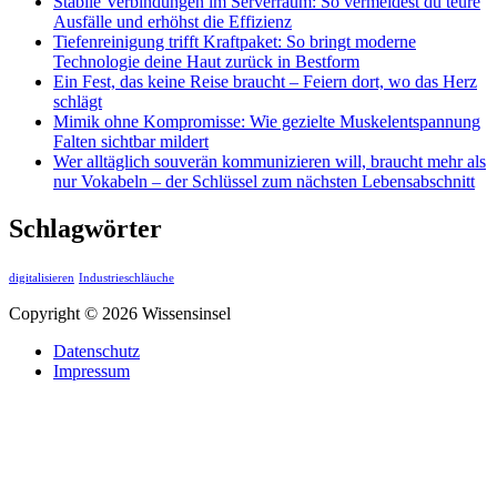
Stabile Verbindungen im Serverraum: So vermeidest du teure
Ausfälle und erhöhst die Effizienz
Tiefenreinigung trifft Kraftpaket: So bringt moderne
Technologie deine Haut zurück in Bestform
Ein Fest, das keine Reise braucht – Feiern dort, wo das Herz
schlägt
Mimik ohne Kompromisse: Wie gezielte Muskelentspannung
Falten sichtbar mildert
Wer alltäglich souverän kommunizieren will, braucht mehr als
nur Vokabeln – der Schlüssel zum nächsten Lebensabschnitt
Schlagwörter
digitalisieren
Industrieschläuche
Copyright © 2026 Wissensinsel
Datenschutz
Impressum