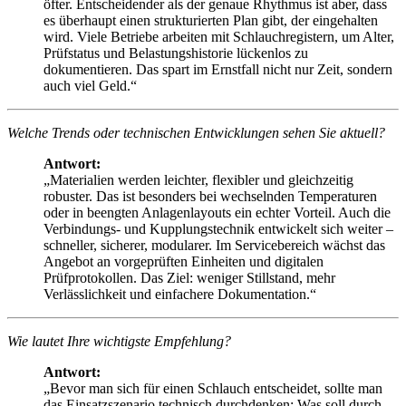
öfter. Entscheidender als der genaue Rhythmus ist aber, dass
es überhaupt einen strukturierten Plan gibt, der eingehalten
wird. Viele Betriebe arbeiten mit Schlauchregistern, um Alter,
Prüfstatus und Belastungshistorie lückenlos zu
dokumentieren. Das spart im Ernstfall nicht nur Zeit, sondern
auch viel Geld.“
Welche Trends oder technischen Entwicklungen sehen Sie aktuell?
Antwort:
„Materialien werden leichter, flexibler und gleichzeitig
robuster. Das ist besonders bei wechselnden Temperaturen
oder in beengten Anlagenlayouts ein echter Vorteil. Auch die
Verbindungs- und Kupplungstechnik entwickelt sich weiter –
schneller, sicherer, modularer. Im Servicebereich wächst das
Angebot an vorgeprüften Einheiten und digitalen
Prüfprotokollen. Das Ziel: weniger Stillstand, mehr
Verlässlichkeit und einfachere Dokumentation.“
Wie lautet Ihre wichtigste Empfehlung?
Antwort:
„Bevor man sich für einen Schlauch entscheidet, sollte man
das Einsatzszenario technisch durchdenken: Was soll durch