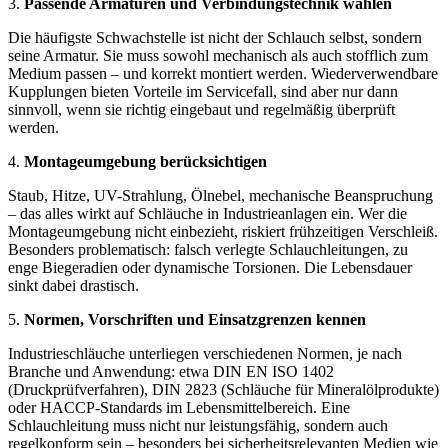
3.
Passende Armaturen und Verbindungstechnik wählen
Die häufigste Schwachstelle ist nicht der Schlauch selbst, sondern
seine Armatur. Sie muss sowohl mechanisch als auch stofflich zum
Medium passen – und korrekt montiert werden. Wiederverwendbare
Kupplungen bieten Vorteile im Servicefall, sind aber nur dann
sinnvoll, wenn sie richtig eingebaut und regelmäßig überprüft
werden.
4.
Montageumgebung berücksichtigen
Staub, Hitze, UV-Strahlung, Ölnebel, mechanische Beanspruchung
– das alles wirkt auf Schläuche in Industrieanlagen ein. Wer die
Montageumgebung nicht einbezieht, riskiert frühzeitigen Verschleiß.
Besonders problematisch: falsch verlegte Schlauchleitungen, zu
enge Biegeradien oder dynamische Torsionen. Die Lebensdauer
sinkt dabei drastisch.
5.
Normen, Vorschriften und Einsatzgrenzen kennen
Industrieschläuche unterliegen verschiedenen Normen, je nach
Branche und Anwendung: etwa DIN EN ISO 1402
(Druckprüfverfahren), DIN 2823 (Schläuche für Mineralölprodukte)
oder HACCP-Standards im Lebensmittelbereich. Eine
Schlauchleitung muss nicht nur leistungsfähig, sondern auch
regelkonform sein – besonders bei sicherheitsrelevanten Medien wie