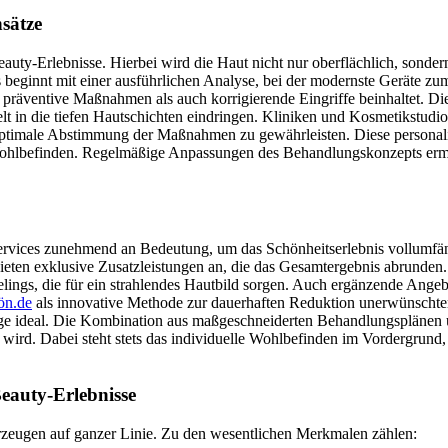
sätze
y-Erlebnisse. Hierbei wird die Haut nicht nur oberflächlich, sondern 
ess beginnt mit einer ausführlichen Analyse, bei der modernste Geräte 
hl präventive Maßnahmen als auch korrigierende Eingriffe beinhaltet. D
elt in die tiefen Hautschichten eindringen. Kliniken und Kosmetikstudi
timale Abstimmung der Maßnahmen zu gewährleisten. Diese personalisie
 Wohlbefinden. Regelmäßige Anpassungen des Behandlungskonzepts ermö
vices zunehmend an Bedeutung, um das Schönheitserlebnis vollumfängl
eten exklusive Zusatzleistungen an, die das Gesamtergebnis abrunden.
ngs, die für ein strahlendes Hautbild sorgen. Auch ergänzende Angebot
ön.de
als innovative Methode zur dauerhaften Reduktion unerwünschter 
lege ideal. Die Kombination aus maßgeschneiderten Behandlungsplänen 
ird. Dabei steht stets das individuelle Wohlbefinden im Vordergrund,
Beauty-Erlebnisse
erzeugen auf ganzer Linie. Zu den wesentlichen Merkmalen zählen: