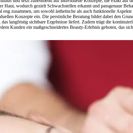
e hinaus und setzt zunehmend auf individuelle Konzepte, die exakt au
der Haut, wodurch gezielt Schwachstellen erkannt und passgenaue Beh
al eng zusammen, um sowohl ästhetische als auch funktionelle Aspekte 
duellen Konzepte ein. Die persönliche Beratung bildet dabei den Grund
das langfristig sichtbare Ergebnisse liefert. Zudem trägt die kontinuier
d jedem Kunden ein maßgeschneidertes Beauty-Erlebnis geboten, das si