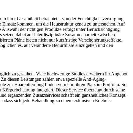
in ihrer Gesamtheit betrachtet – von der Feuchtigkeitsversorgung
zum Einsatz kommen, um die Hautstruktur genau zu untersuchen. Auf
ie Auswahl der richtigen Produkte erfolgt unter Berücksichtigung
os setzen dabei auf interdisziplinäre Zusammenarbeit zwischen
rten Pläne bieten nicht nur kurzfristige Verschönerungseffekte,
glichen es, auf veränderte Bedürfnisse einzugehen und den
ich zu gestalten. Viele hochwertige Studios erweitern ihr Angebot
 Zu diesen Leistungen zählen etwa spezielle Anti-Aging-
e zur Haarentfernung finden vermehrt ihren Platz im Portfolio. So
Körperbehaarung integriert. Dieser Service überzeugt durch seine
und ergänzenden Zusatzservices schafft ein ganzheitliches Konzept,
 sodass sich jede Behandlung zu einem exklusiven Erlebnis