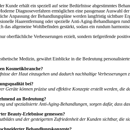
er Kunde erhält ein speziell auf seine Bedürfnisse abgestimmtes Beha
oderne Diagnoseverfahren ermöglichen eine passgenaue Auswahl der 
iche Anpassung der Behandlungspläne werden langfristig sichtbare Erge
sionelle Haarentfernung oder spezielle Anti-Aging-Behandlungen run
h das allgemeine Wohlbefinden gestärkt, sodass ein rundum harmonisch
 nur oberflächliche Verbesserungen erzielt, sondern tiefgreifende positi
ästhetische Medizin, gewährt Einblicke in die Bedeutung personalisier
igen Kosmetikbranche?
rfnisse der Haut einzugehen und dadurch nachhaltige Verbesserungen z
ngsqualität bei?
ver Geräte können präzise und effektive Konzepte erstellt werden, die
zunehmend an Bedeutung?
g und spezialisierte Anti-Aging-Behandlungen, sorgen dafür, dass das
rter Beauty-Erlebnisse gemessen?
tbildes und der gesteigerten Zufriedenheit der Kunden sichtbar, die si
eschneiderter Behandlungskonzepte?