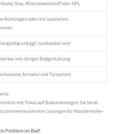
bund, Glas, Mineralwerkstoff oder HPL
e Bohrungen oder mit speziellen
stemen
 langlebig und ggf. rückbaubar sein
ierbar mit übriger Badgestaltung
uschwanne, Armatur und Türsystem
uenz
hitektin mit Fokus auf Badsanierungen. Sie berät
d schimmelresistenter Lösungen für Nassbereiche –
ein Problem im Bad?