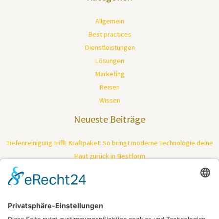
Allgemein
Best practices
Dienstleistungen
Lösungen
Marketing
Reisen
Wissen
Neueste Beiträge
Tiefenreinigung trifft Kraftpaket: So bringt moderne Technologie deine
Haut zurück in Bestform
Ein Fest, das keine Reise braucht – Feiern dort, wo das Herz schlägt
Mimik ohne Kompromisse: Wie gezielte Muskelentspannung Falten
sichtbar mildert
Wer alltäglich souverän kommunizieren will, braucht mehr als nur Vokabeln