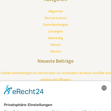
Allgemein
Best practices
Dienstleistungen
Lösungen
Marketing
Reisen
Wissen
Neueste Beiträge
Stabile Verbindungen im Serverraum: So vermeidest du teure Ausfälle und
erhöhst die Effizienz
Tiefenreinigung trifft Kraftpaket: So bringt moderne Technologie deine
Haut zurück in Bestform
Ein Fest, das keine Reise braucht – Feiern dort, wo das Herz schlägt
Mimik ohne Kompromisse: Wie gezielte Muskelentspannung Falten