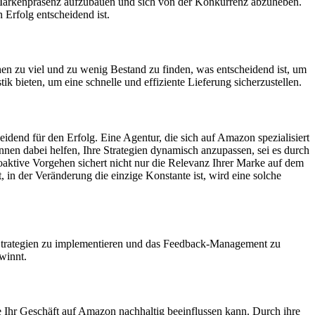
ke Markenpräsenz aufzubauen und sich von der Konkurrenz abzuheben.
 Erfolg entscheidend ist.
n zu viel und zu wenig Bestand zu finden, was entscheidend ist, um
 bieten, um eine schnelle und effiziente Lieferung sicherzustellen.
idend für den Erfolg. Eine Agentur, die sich auf Amazon spezialisiert
nnen dabei helfen, Ihre Strategien dynamisch anzupassen, sei es durch
ktive Vorgehen sichert nicht nur die Relevanz Ihrer Marke auf dem
, in der Veränderung die einzige Konstante ist, wird eine solche
-Strategien zu implementieren und das Feedback-Management zu
winnt.
die Ihr Geschäft auf Amazon nachhaltig beeinflussen kann. Durch ihre