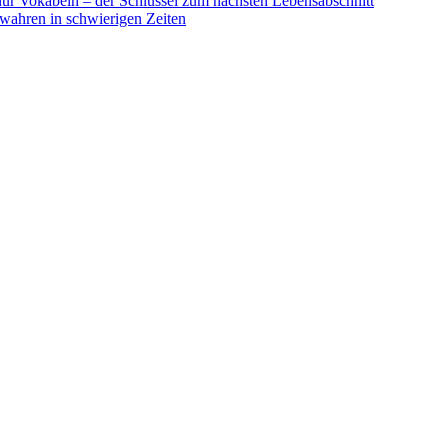
 nur Vokabeln – der Schlüssel zum nächsten Lebensabschnitt
ahren in schwierigen Zeiten