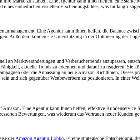
 um Ihre Marke zu stärken. Eine Agentur kann Ihnen helfen, eine star
eines einheitlichen visuellen Erscheinungsbildes, was für langfristigen
entarmanagement. Eine Agentur kann Ihnen helfen, die Balance zwische
gen. Außerdem können sie Unterstützung in der Optimierung der Logistik
hnell an Marktveränderungen und Verbrauchertrends anzupassen, entsche
 Fähigkeit, aktuelle Trends zu erkennen und darauf zu reagieren. Sie kö
ampagnen oder die Anpassung an neue Amazon-Richtlinien. Dieses proa
u sein und sich gegenüber Wettbewerbern zu positionieren. In einer Welt
 auf Amazon. Eine Agentur kann Ihnen helfen, effektive Kundenservice
erbesserten Bewertungen, was wiederum das Vertrauen neuer Kunden ge
eise der
Amazon Agentur Lobko
, ist eine strategische Entscheidung, 