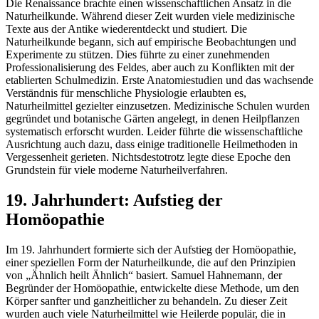
Die Renaissance brachte einen wissenschaftlichen Ansatz in die
Naturheilkunde. Während dieser Zeit wurden viele medizinische
Texte aus der Antike wiederentdeckt und studiert. Die
Naturheilkunde begann, sich auf empirische Beobachtungen und
Experimente zu stützen. Dies führte zu einer zunehmenden
Professionalisierung des Feldes, aber auch zu Konflikten mit der
etablierten Schulmedizin. Erste Anatomiestudien und das wachsende
Verständnis für menschliche Physiologie erlaubten es,
Naturheilmittel gezielter einzusetzen. Medizinische Schulen wurden
gegründet und botanische Gärten angelegt, in denen Heilpflanzen
systematisch erforscht wurden. Leider führte die wissenschaftliche
Ausrichtung auch dazu, dass einige traditionelle Heilmethoden in
Vergessenheit gerieten. Nichtsdestotrotz legte diese Epoche den
Grundstein für viele moderne Naturheilverfahren.
19. Jahrhundert: Aufstieg der
Homöopathie
Im 19. Jahrhundert formierte sich der Aufstieg der Homöopathie,
einer speziellen Form der Naturheilkunde, die auf den Prinzipien
von „Ähnlich heilt Ähnlich“ basiert. Samuel Hahnemann, der
Begründer der Homöopathie, entwickelte diese Methode, um den
Körper sanfter und ganzheitlicher zu behandeln. Zu dieser Zeit
wurden auch viele Naturheilmittel wie Heilerde populär, die in