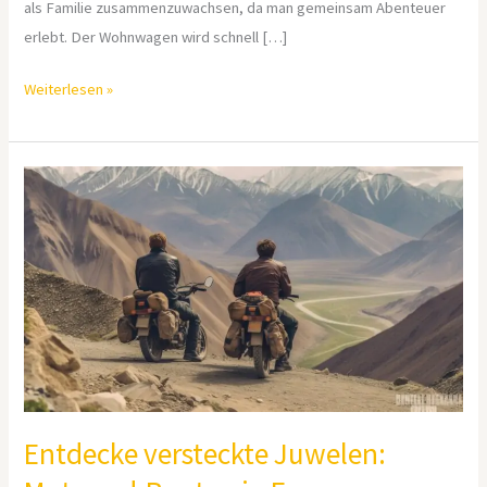
als Familie zusammenzuwachsen, da man gemeinsam Abenteuer
erlebt. Der Wohnwagen wird schnell […]
Weiterlesen »
Entdecke
versteckte
Juwelen:
Motorrad-
Routen
in
Europa
Entdecke versteckte Juwelen: