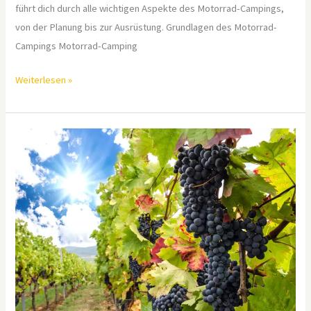
führt dich durch alle wichtigen Aspekte des Motorrad-Campings,
von der Planung bis zur Ausrüstung. Grundlagen des Motorrad-
Campings Motorrad-Camping
Weiterlesen »
Kulinarische
Erkundungen
in
der
Pfalz:
Ein
Reiseführer
für
Feinschmecker