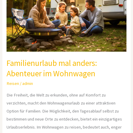
Abenteuer
im
Wohnwagen
Familienurlaub mal anders:
Abenteuer im Wohnwagen
Reisen
/
admin
Die Freiheit, die Welt zu erkunden, ohne auf Komfort zu
verzichten, macht den Wohnwagenurlaub zu einer attraktiven
Option für Familien. Die Möglichkeit, den Tagesablauf selbst zu
bestimmen und neue Orte zu entdecken, bietet ein einzigartiges
Urlaubserlebnis. Im Wohnwagen zu reisen, bedeutet auch, enger