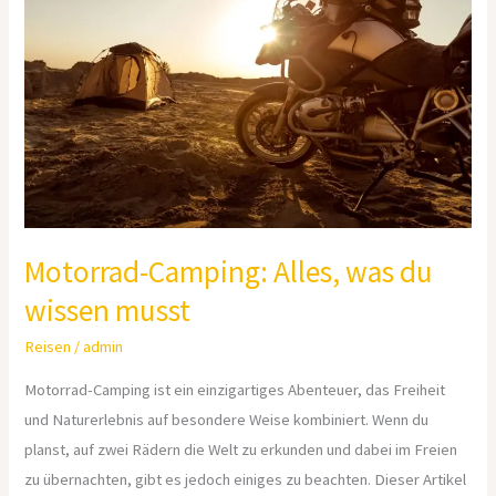
Alles,
was
du
wissen
musst
Motorrad-Camping: Alles, was du
wissen musst
Reisen
/
admin
Motorrad-Camping ist ein einzigartiges Abenteuer, das Freiheit
und Naturerlebnis auf besondere Weise kombiniert. Wenn du
planst, auf zwei Rädern die Welt zu erkunden und dabei im Freien
zu übernachten, gibt es jedoch einiges zu beachten. Dieser Artikel