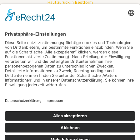
Haut zurück in Bestform
Ein Fest, das keine Reise braucht – Feiern dort, wo das Herz schlägt
Mimik ohne Kompromisse: Wie gezielte Muskelentspannung Falten
sichtbar mildert
Wer alltäglich souverän kommunizieren will, braucht mehr als nur Vokabeln
– der Schlüssel zum nächsten Lebensabschnitt
Wenn Abschiednehmen zum Gespräch wird – Erinnerungen bewahren in
schwierigen Zeiten
Schlagwörter
digitalisieren
Industrieschläuche
Copyright © 2026 Wissensinsel
Datenschutz