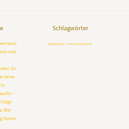
ge
Schlagwörter
rverraum:
digitalisieren
Industrieschläuche
älle und
z
paket: So
e deine
orm
raucht –
schlägt
: Wie
g Falten