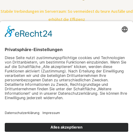
Stabile Verbindungen im Serverraum: So vermeidest du teure Ausfälle und
erhöhst die Effizienz
Tiefenreinigung trifft Kraftpaket: So bringt moderne Technologie deine
Haut zurück in Bestform
Ein Fest, das keine Reise braucht – Feiern dort, wo das Herz schlägt
Mimik ohne Kompromisse: Wie gezielte Muskelentspannung Falten
sichtbar mildert
Wer alltäglich souverän kommunizieren will, braucht mehr als nur Vokabeln
– der Schlüssel zum nächsten Lebensabschnitt
Schlagwörter
digitalisieren
Industrieschläuche